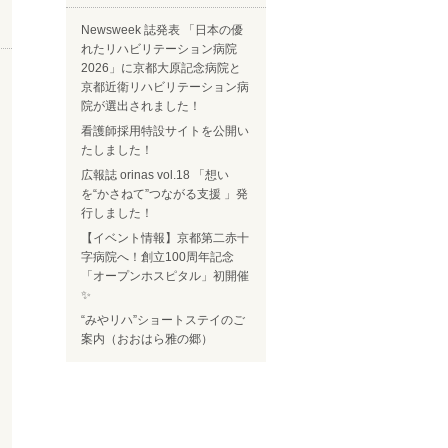
Newsweek 誌発表 「日本の優
れたリハビリテーション病院
2026」に京都大原記念病院と
京都近衛リハビリテーション病
院が選出されました！
看護師採用特設サイトを公開い
たしました！
広報誌 orinas vol.18 「想い
を“かさねて”つながる支援 」発
行しました！
【イベント情報】京都第二赤十
字病院へ！創立100周年記念
「オープンホスピタル」初開催
✨
“みやリハ”ショートステイのご
案内（おおはら雅の郷）