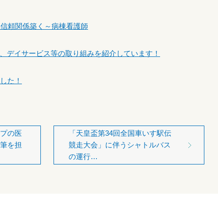
帰へ信頼関係築く～病棟看護師
、デイサービス等の取り組みを紹介しています！
ました！
プの医
「天皇盃第34回全国車いす駅伝
筆を担
競走大会」に伴うシャトルバス
の運行…