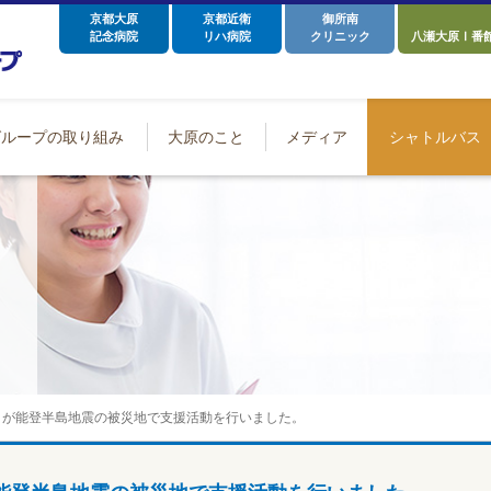
京都大原
京都近衛
御所南
記念病院
リハ病院
クリニック
八瀬大原Ⅰ番
グループの取り組み
大原のこと
メディア
シャトルバス
トが能登半島地震の被災地で支援活動を行いました。