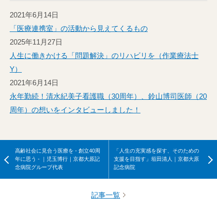
2021年6月14日
「医療連携室」の活動から見えてくるもの
2025年11月27日
人生に働きかける「問題解決」のリハビリを（作業療法士
Y）
2021年6月14日
永年勤続！清水紀美子看護職（30周年）、鈴山博司医師（20
周年）の想いをインタビューしました！
高齢社会に見合う医療を - 創立40周
「人生の充実感を探す、そのための
年に思う - ｜児玉博行｜京都大原記
支援を目指す」垣田清人｜京都大原
念病院グループ代表
記念病院
記事一覧