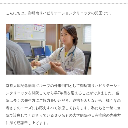
高齢者共生型まちづくり事業
SNS運用ポリシー
京都大原
記念病院
こんにちは。御所南リハビリテーションクリニックの児玉です。
食へのこだわり
自宅で使える動画集
京都近衛
リハ病院
八瀬大原Ⅰ番館
リクルート
京都大原記念病院グループの外来部門として御所南リハビリテーショ
ンクリニックを開院してから早7年目を迎えることができました。当
院は多くの先生方にご協力をいただき、連携を図りながら、様々な患
者さまのニーズにお応えすべく診療しております。私たちと一緒に当
院で診療してくださっている３０名もの大学病院や日赤病院の先生方
に深く感謝申し上げます。