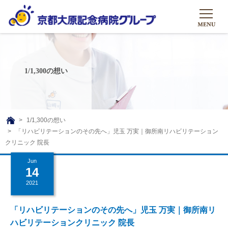
HOME
グループについて
1/1,300の想い
グループについて
グループの取り組み
組織概要
グループの取り組み
大原のこと
1/1,300の想い
TOP
「リハビリテーションのその先へ」児玉 万実｜御所南リハビリテーション
理事長挨拶
リハビリテーション
メディア
クリニック 院長
沿革ストーリー
訪問サービス
Jun
ニュース
シャトルバス
14
基本的マインド
通所サービス
広報誌
2021
お問い合わせ一覧
社会貢献活動
高齢者介護施設
メディア掲載一覧
「リハビリテーションのその先へ」児玉 万実｜御所南リ
友達追加
高齢者住宅施設
ハビリテーションクリニック 院長
公式SNS