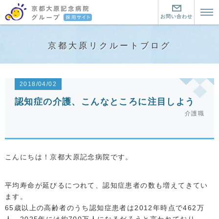
お問い合わせ
トップページ
京都大原リクルートブログ
京都大原記念病院とは？
京都大原記念病院とは？
暮らす町について
2018/04/02
京都大原記念病院グループの魅力
暮らす町について
働く環境について
認知症の介護、こんなところに注目しよう
介護職
リハビリ医療とは
この町にきた仲間
看護師
看護師
介護職
こんにちは！京都大原記念病院です。
大原の看護師の仕事
介護職
セラピスト
看護教育
介護職２つの道と教育制度
セラピスト
お問い合わせ・資料請求
平均寿命が延びるにつれて、認知症患者の数も増えてきてい
ます。
大原の介護職の仕事
大原のセラピストの仕事
中途採用はこちら
65歳以上の高齢者のうち認知症患者は2012年時点で462万
先輩に聞く