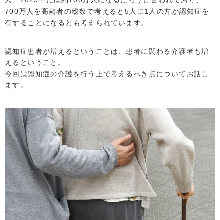
人、2025年には約700万人になるだろうと言われており、
セラピスト教育
アクセス
700万人を高齢者の総数で考えると5人に1人の方が認知症を
先輩に聞く
有することになるとも考えられています。
サイトマップ
オフィシャルサイトへ
認知症患者が増えるということは、患者に関わる介護者も増
えるということ。
今回は認知症の介護を行う上で考えるべき点についてお話し
ます。