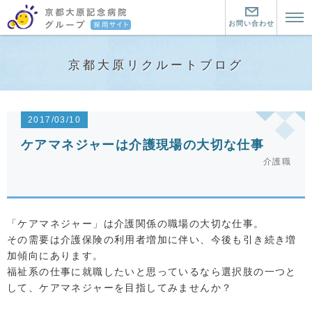
お問い合わせ
トップページ
京都大原リクルートブログ
京都大原記念病院とは？
京都大原記念病院とは？
暮らす町について
2017/03/10
京都大原記念病院グループの魅力
暮らす町について
働く環境について
ケアマネジャーは介護現場の大切な仕事
介護職
リハビリ医療とは
この町にきた仲間
看護師
看護師
介護職
「ケアマネジャー」は介護関係の職場の大切な仕事。
大原の看護師の仕事
介護職
セラピスト
その需要は介護保険の利用者増加に伴い、今後も引き続き増
看護教育
加傾向にあります。
介護職２つの道と教育制度
セラピスト
お問い合わせ・資料請求
福祉系の仕事に就職したいと思っているなら選択肢の一つと
大原の介護職の仕事
大原のセラピストの仕事
して、ケアマネジャーを目指してみませんか？
中途採用はこちら
先輩に聞く